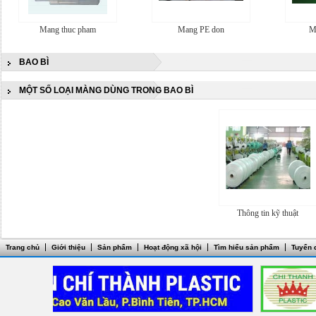
Mang thuc pham
Mang PE don
M
BAO BÌ
MỘT SỐ LOẠI MÀNG DÙNG TRONG BAO BÌ
Thông tin kỹ thuật
Trang chủ
Giới thiệu
Sản phẩm
Hoạt động xã hội
Tìm hiểu sản phẩm
Tuyển 