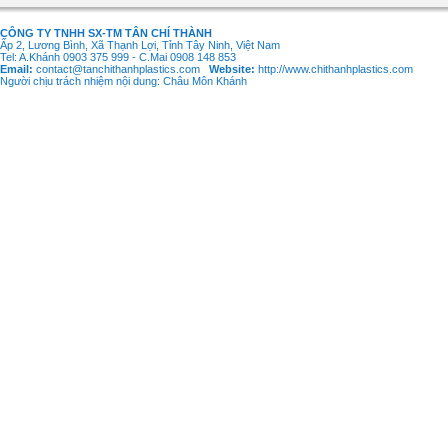
CÔNG TY TNHH SX-TM TÂN CHÍ THÀNH
Ấp 2, Lương Bình, Xã Thạnh Lợi, Tỉnh Tây Ninh, Việt Nam
Tel: A.Khánh 0903 375 999 - C.Mai 0908 148 853
Email:
contact@tanchithanhplastics.com
Website:
http://www.chithanhplastics.com
Người chịu trách nhiệm nội dung: Châu Môn Khánh