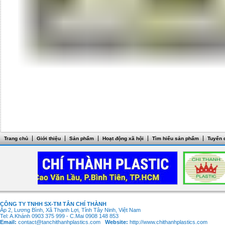
Trang chủ
Giới thiệu
Sản phẩm
Hoạt động xã hội
Tìm hiểu sản phẩm
Tuyển 
CÔNG TY TNHH SX-TM TÂN CHÍ THÀNH
Ấp 2, Lương Bình, Xã Thạnh Lợi, Tỉnh Tây Ninh, Việt Nam
Tel: A.Khánh 0903 375 999 - C.Mai 0908 148 853
Email:
contact@tanchithanhplastics.com
Website:
http://www.chithanhplastics.com