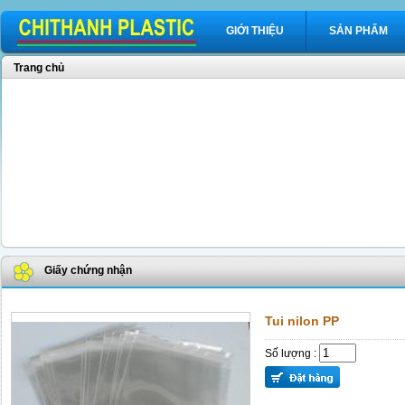
GIỚI THIỆU
SẢN PHẨM
Trang chủ
Giấy chứng nhận
Tui nilon PP
Số lượng :